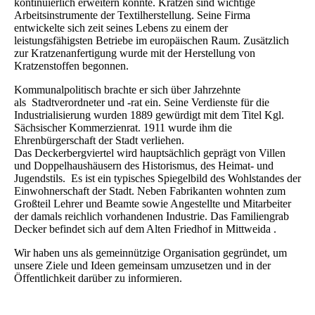
kontinuierlich erweitern konnte. Kratzen sind wichtige
Arbeitsinstrumente der Textilherstellung. Seine Firma
entwickelte sich zeit seines Lebens zu einem der
leistungsfähigsten Betriebe im europäischen Raum. Zusätzlich
zur Kratzenanfertigung wurde mit der Herstellung von
Kratzenstoffen begonnen.
Kommunalpolitisch brachte er sich über Jahrzehnte
als Stadtverordneter und -rat ein. Seine Verdienste für die
Industrialisierung wurden 1889 gewürdigt mit dem Titel Kgl.
Sächsischer Kommerzienrat. 1911 wurde ihm die
Ehrenbürgerschaft der Stadt verliehen.
Das Deckerbergviertel wird hauptsächlich geprägt von Villen
und Doppelhaushäusern des Historismus, des Heimat- und
Jugendstils. Es ist ein typisches Spiegelbild des Wohlstandes der
Einwohnerschaft der Stadt. Neben Fabrikanten wohnten zum
Großteil Lehrer und Beamte sowie Angestellte und Mitarbeiter
der damals reichlich vorhandenen Industrie. Das Familiengrab
Decker befindet sich auf dem Alten Friedhof in Mittweida .
Wir haben uns als gemeinnützige Organisation gegründet, um
unsere Ziele und Ideen gemeinsam umzusetzen und in der
Öffentlichkeit darüber zu informieren.