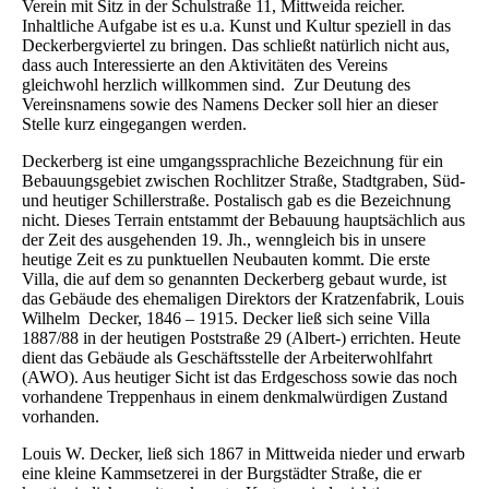
Verein mit Sitz in der Schulstraße 11, Mittweida reicher.
Inhaltliche Aufgabe ist es u.a. Kunst und Kultur speziell in das
Deckerbergviertel zu bringen. Das schließt natürlich nicht aus,
dass auch Interessierte an den Aktivitäten des Vereins
gleichwohl herzlich willkommen sind. Zur Deutung des
Vereinsnamens sowie des Namens Decker soll hier an dieser
Stelle kurz eingegangen werden.
Deckerberg ist eine umgangssprachliche Bezeichnung für ein
Bebauungsgebiet zwischen Rochlitzer Straße, Stadtgraben, Süd-
und heutiger Schillerstraße. Postalisch gab es die Bezeichnung
nicht. Dieses Terrain entstammt der Bebauung hauptsächlich aus
der Zeit des ausgehenden 19. Jh., wenngleich bis in unsere
heutige Zeit es zu punktuellen Neubauten kommt. Die erste
Villa, die auf dem so genannten Deckerberg gebaut wurde, ist
das Gebäude des ehemaligen Direktors der Kratzenfabrik, Louis
Wilhelm Decker, 1846 – 1915. Decker ließ sich seine Villa
1887/88 in der heutigen Poststraße 29 (Albert-) errichten. Heute
dient das Gebäude als Geschäftsstelle der Arbeiterwohlfahrt
(AWO). Aus heutiger Sicht ist das Erdgeschoss sowie das noch
vorhandene Treppenhaus in einem denkmalwürdigen Zustand
vorhanden.
Louis W. Decker, ließ sich 1867 in Mittweida nieder und erwarb
eine kleine Kammsetzerei in der Burgstädter Straße, die er